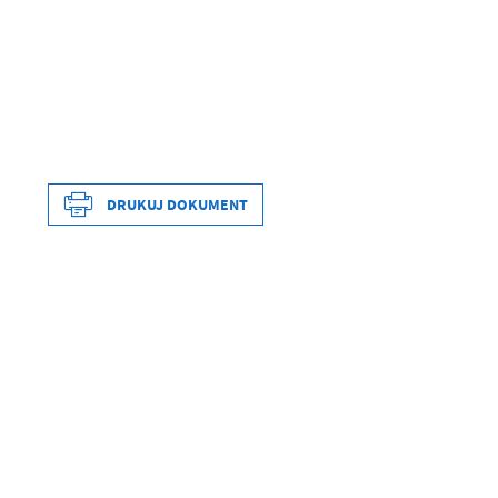
DRUKUJ DOKUMENT
Data wytworzenia
Wytworzył
Data opublikowania
Opublikował
Data ostatniej aktualizacji