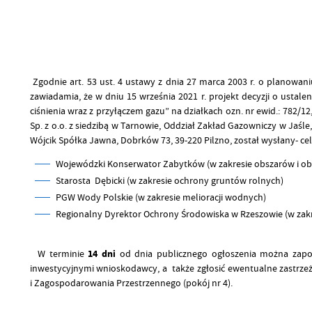
Zgodnie art. 53 ust. 4 ustawy z dnia 27 marca 2003 r. o planowani
zawiadamia, że w dniu 15 września 2021 r. projekt decyzji o ustalen
ciśnienia wraz z przyłączem gazu” na działkach ozn. nr ewid.: 782/1
Sp. z o.o. z siedzibą w Tarnowie, Oddział Zakład Gazowniczy w Jaśle
Wójcik Spółka Jawna, Dobrków 73, 39-220 Pilzno, został wysłany- 
Wojewódzki Konserwator Zabytków (w zakresie obszarów i o
Starosta Dębicki (w zakresie ochrony gruntów rolnych)
PGW Wody Polskie (w zakresie melioracji wodnych)
Regionalny Dyrektor Ochrony Środowiska w Rzeszowie (w zakr
W terminie
14 dni
od dnia publicznego ogłoszenia można zapo
inwestycyjnymi wnioskodawcy, a także zgłosić ewentualne zastrzeżen
i Zagospodarowania Przestrzennego (pokój nr 4).