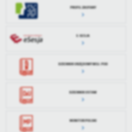
treści w postaci wiadomości, ofert, komunikatów mediów
PROFIL ZAUFANY
społecznościowych.
E-SESJA
DZIENNIK URZĘDOWY WOJ. POD
DZIENNIK USTAW
MONITOR POLSKI