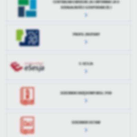
CENTRALNA EWIDENCJA I INFORMACJA O
treści w postaci wiadomości, ofert, komunikatów mediów
DZIAŁALNOŚCI GOSPODARCZEJ
społecznościowych.
PROFIL ZAUFANY
E-SESJA
DZIENNIK URZĘDOWY WOJ. POD
DZIENNIK USTAW