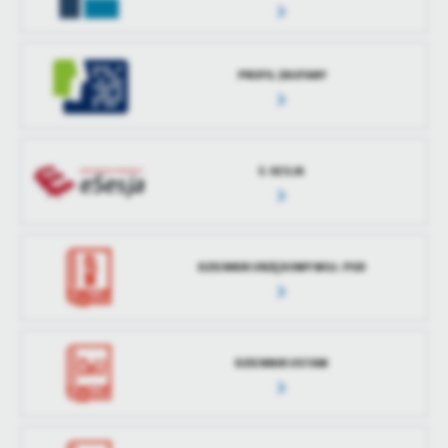
treści w postaci wiadomości, ofert, komunikatów mediów
społecznościowych.
PROFIL ZAUFANY
E-SESJA
DZIENNIK URZĘDOWY WOJ. POD
DZIENNIK USTAW