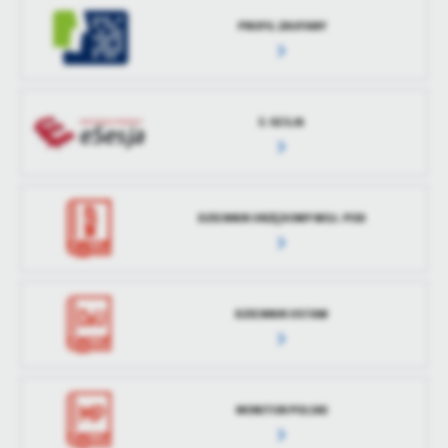
treści w postaci wiadomości, ofert, komunikatów mediów
PROFIL ZAUFANY
społecznościowych.
E-SESJA
DZIENNIK URZĘDOWY WOJ. POD
DZIENNIK USTAW
MONITOR POLSKI