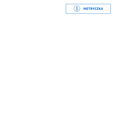
Wytworzył
Grzegorz Kudłacz
METRYCZKA
Data opublikowania
2021-02-01 13:16:11
Opublikował
Grzegorz Kudłacz
Data ostatniej
2021-02-01 13:16:11
aktualizacji
Ostatnio zaktualizował
Grzegorz Kudłacz