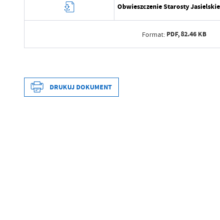
Obwieszczenie Starosty Jasielski
PDF,
82.46 KB
Format:
Data wytworzenia
Wytworzył
DRUKUJ DOKUMENT
Data opublikowania
Opublikował
Data wytworzenia
Data ostatniej aktualizacji
Wytworzył
Ostatnio zaktualizował
Data opublikowania
Opublikował
Data ostatniej aktualizacji
Ostatnio zaktualizował