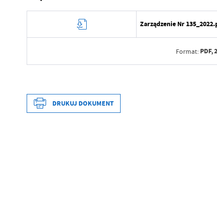
Zarządzenie Nr 135_2022.
PDF,
Format:
Data wytworzenia
Wytworzył
DRUKUJ DOKUMENT
Data opublikowania
Opublikował
Data wytworzenia
Data ostatniej aktualizacji
Wytworzył
Ostatnio zaktualizował
Data opublikowania
Opublikował
Data ostatniej aktualizacji