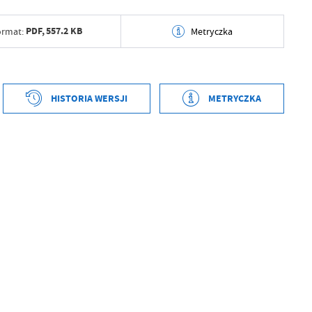
PDF,
557.2 KB
ormat:
Metryczka
tworzenia
2024-06-18 13:33:21
ył
Grzegorz Kudłacz
HISTORIA WERSJI
METRYCZKA
ublikowania
2024-06-18 13:33:29
tworzenia
2024-06-18 13:33:09
ował
Grzegorz Kudłacz
ył
Grzegorz Kudłacz
tniej aktualizacji
2024-06-18 11:33:31
ublikowania
2024-06-18 13:33:20
 zaktualizował
Grzegorz Kudłacz
ował
Grzegorz Kudłacz
tniej aktualizacji
Brak modyfikacji
 zaktualizował
-