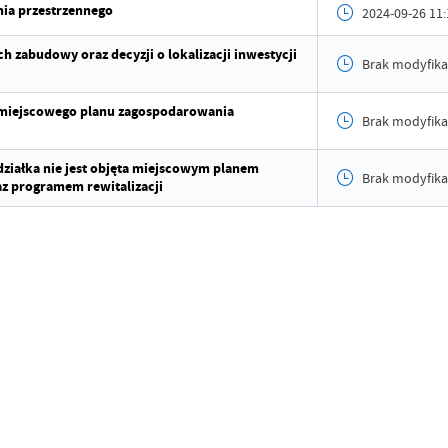
Data op
ia przestrzennego
2024-09-26 11:
Opublik
 zabudowy oraz decyzji o lokalizacji inwestycji
Brak modyfika
Data osta
 miejscowego planu zagospodarowania
Brak modyfika
Ostatnio
działka nie jest objęta miejscowym planem
Brak modyfika
z programem rewitalizacji