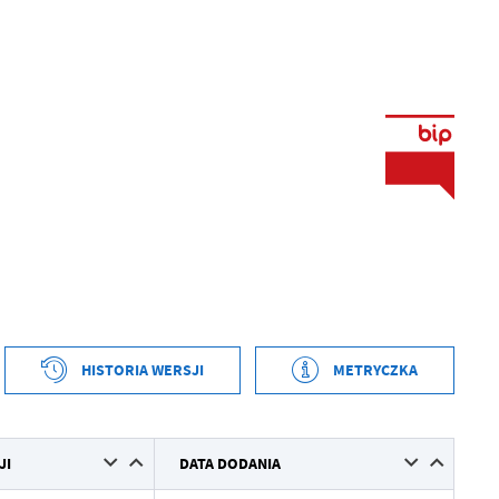
HISTORIA WERSJI
METRYCZKA
tworzenia
2021-02-15 11:14:58
JI
DATA DODANIA
ył
Grzegorz Kudłacz