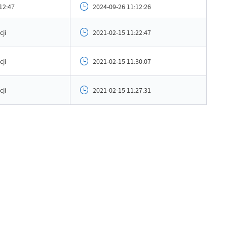
ublikowania
2021-02-15 11:15:17
12:47
2024-09-26 11:12:26
ował
Grzegorz Kudłacz
cji
2021-02-15 11:22:47
tniej aktualizacji
Brak modyfikacji
cji
2021-02-15 11:30:07
 zaktualizował
-
cji
2021-02-15 11:27:31