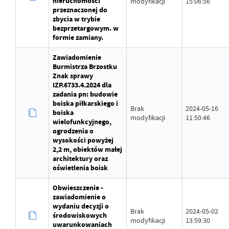
nieruchomości
modyfikacji
15:06:56
przeznaczonej do
zbycia w trybie
bezprzetargowym. w
formie zamiany.
Zawiadomienie
Burmistrza Brzostku
Znak sprawy
IZP.6733.4.2024 dla
zadania pn: budowie
boiska piłkarskiego i
Brak
2024-05-16
boiska
modyfikacji
11:50:46
wielofunkcyjnego,
ogrodzenia o
wysokości powyżej
2,2 m, obiektów małej
architektury oraz
oświetlenia boisk
Obwieszczenie -
zawiadomienie o
wydaniu decyzji o
Brak
2024-05-02
środowiskowych
modyfikacji
13:59:30
uwarunkowaniach