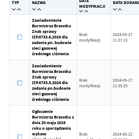
DATA
TYP
NAZWA
DATA DODANI
Wytworzył
Grzegorz Kudłacz
MODYFIKACJI
Data opublikowania
2024-01-03 12:58:33
Zawiadomienie
Burmistrza Brzostku
Opublikował
Grzegorz Kudłacz
Znak sprawy
Brak
2024-05-27
IZP.6733.6.2024 dla
modyfikacji
11:37:13
Data ostatniej aktualizacji
Brak modyfikacji
zadania pn. budowie
sieci gazowej
średniego ciśnienia
Ostatnio zaktualizował
-
Zawiadomienie
Burmistrza Brzostku
Znak sprawy
Brak
2024-05-27
IZP.6733.5.2024 dla
modyfikacji
11:35:25
zadania pn.budowie
sieci gazowej
średniego ciśnienia
Ogłoszenie
Burmistrza Brzostku z
dnia 20 maja 2024
roku o sporządzeniu
wykazu
Brak
2024-05-22