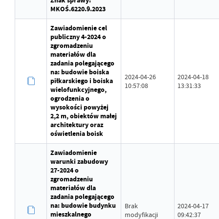
Znak sprawy:
MKOŚ.6220.9.2023
Zawiadomienie cel
publiczny 4-2024 o
zgromadzeniu
materiałów dla
zadania polegającego
na: budowie boiska
2024-04-26
2024-04-18
piłkarskiego i boiska
10:57:08
13:31:33
wielofunkcyjnego,
ogrodzenia o
wysokości powyżej
2,2 m, obiektów małej
architektury oraz
oświetlenia boisk
Zawiadomienie
warunki zabudowy
27-2024 o
zgromadzeniu
materiałów dla
zadania polegającego
na: budowie budynku
Brak
2024-04-17
mieszkalnego
modyfikacji
09:42:37