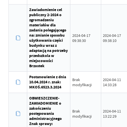
Zawiadomienie cel
publiczny 2-2024 o
zgromadzeniu
materiałów dla
zadania polegającego
na: zmianie sposobu
2024-04-17
2024-04-17
użytkowania części
09:38:30
09:38:10
budynku wraz z
adaptacją na potrzeby
przedszkola w
miejscowości
Brzostek
Postanowienie z dnia
Brak
2024-04-11
10.04.2024 r. znak:
modyfikacji
14:33:28
MKOŚ.6523.3.2024
OBWIESZCZENIE-
ZAWIADOMIENIE o
zakończeniu
Brak
2024-04-11
postępowania
modyfikacji
13:22:29
administracyjnego
Znak sprawy: