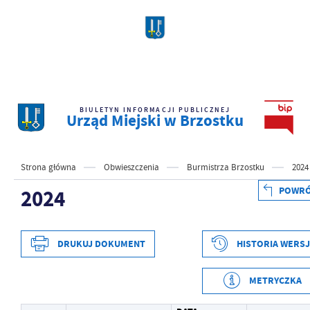
BIULETYN INFORMACJI PUBLICZNEJ
Urząd Miejski w Brzostku
Strona główna
Obwieszczenia
Burmistrza Brzostku
2024
POWR
2024
DRUKUJ DOKUMENT
HISTORIA WERSJ
METRYCZKA
Data wytworzenia
2024-01-03 12:58:27