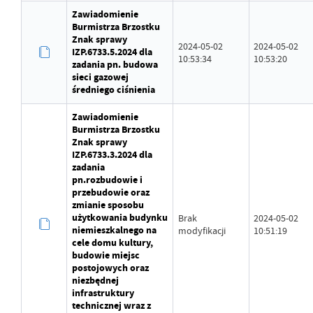
Zawiadomienie
Burmistrza Brzostku
Znak sprawy
2024-05-02
2024-05-02
IZP.6733.5.2024 dla
10:53:34
10:53:20
zadania pn. budowa
sieci gazowej
średniego ciśnienia
Zawiadomienie
Burmistrza Brzostku
Znak sprawy
IZP.6733.3.2024 dla
zadania
pn.rozbudowie i
przebudowie oraz
zmianie sposobu
użytkowania budynku
Brak
2024-05-02
niemieszkalnego na
modyfikacji
10:51:19
cele domu kultury,
budowie miejsc
postojowych oraz
niezbędnej
infrastruktury
technicznej wraz z