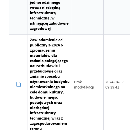
jednorodzinnego
wraz z niezbędną
infrastrukturą
techniczną, w
istniejącej zabudowie
zagrodowej
Zawiadomienie cel
publiczny 3-2024 o
zgromadzeniu
materiałów dla
zadania polegającego
na: rozbudowie i
przebudowie oraz
zmianie sposobu
użytkowania budynku
Brak
2024-04-17
niemieszkalnego na
modyfikacji
09:39:41
cele domu kultury,
budowie miejsc
postojowych oraz
niezbędnej
infrastruktury
technicznej wraz z
zagospodarowaniem
terenu