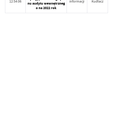
12:54:06
informacji
Kudłacz
nu audytu wewnętrzneg
o na 2022 rok